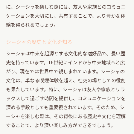
シーシャフレーバーの保存方法
に、シーシャを楽しむ際には、友人や家族とのコミュニ
フレーバー選びで考慮すべき健康要素
ケーションを大切にし、共有することで、より豊かな体
フレーバーテイスティングの基礎
験を得られるでしょう。
東京でシーシャを楽しむための最初のステップ
シーシャの歴史と文化を知る
初めて訪れるシーシャバーの選び方
シーシャの基本マナーと楽しみ方
シーシャは中東を起源とする文化的な嗜好品で、長い歴
史を持っています。16世紀にインドから中東地域へと広
シーシャ体験を豊かにする準備方法
がり、現在では世界中で親しまれています。シーシャの
初心者に優しい東京のシーシャバー紹介
文化は、単なる喫煙体験を超え、社交の場としての役割
シーシャの基本的な吸い方
も果たしています。特に、シーシャは友人や家族とリラ
シーシャの道具とその使い方
ックスして過ごす時間を提供し、コミュニケーションを
シーシャフレーバーの最新トレンドを追う
深める手段としても重要視されています。そのため、シ
東京で流行中のフレーバー紹介
ーシャを楽しむ際は、その背後にある歴史や文化を理解
新しいフレーバーの登場とその背景
することで、より深い楽しみ方ができるでしょう。