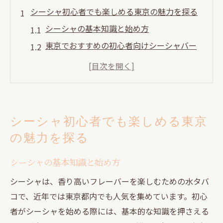
シーシャ初心者でも楽しめる東京の魅力を探る
シーシャの基本知識と始め方
東京でおすすめの初心者向けシーシャバー
初めてのシーシャ体験をより楽しむための
コツ
シーシャの歴史と文化を知る
シーシャの健康面への影響を理解する
シーシャ初心者でも楽しめる東京
東京でのシーシャエチケット
の魅力を探る
人気のシーシャフレーバーランキングとその選
び方
シーシャの基本知識と始め方
東京で人気のフレーバーとは
シーシャは、香り高いフレーバーを楽しむための水タバ
異なるフレーバーの特徴と選び方
コで、近年では東京都内でも人気を集めています。初心
季節ごとのおすすめフレーバー
者がシーシャを始める際には、基本的な知識を押さえる