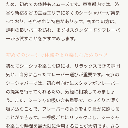
ため、初めての体験もスムーズです。東京都内では、渋
自分だけのシーシャフレーバーを見つける方法
谷や新宿などの主要エリアに多くのシーシャバーが集ま
オリジナルフレーバーの作り方ガイド
っており、それぞれに特色があります。初めての方は、
自宅で楽しむシーシャブレンド
評判の良いバーを訪れ、まずはスタンダードなフレーバ
フレーバーの試行錯誤の楽しみ
ーから試すことをおすすめします。
シーシャ愛好者のフレーバーアイデア
フレーバー選びのポイントとヒント
初めてのシーシャ体験をより楽しむためのコツ
フレーバーの調和とバランスを学ぶ
初めてシーシャを楽しむ際には、リラックスできる雰囲
シーシャの奥深さを知る：フレーバー選びのポ
気と、自分に合ったフレーバー選びが重要です。東京の
イント
シーシャバーでは、初心者向けにスタッフがフレーバー
の提案を行ってくれるため、気軽に相談してみましょ
フレーバーの歴史と進化
う。また、シーシャの吸い方も重要で、ゆっくりと深く
異なるフレーバーの香りと味の違い
吸い込むことで、フレーバーの香りをより豊かに感じる
シーシャのフレーバーコンビネーションの
ことができます。一呼吸ごとにリラックスし、シーシャ
哲学
を楽しむ時間を最大限に活用することが大切です。さら