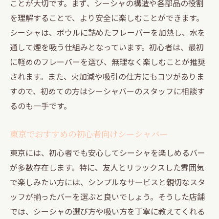
ことが大切です。まず、シーシャの構造や各部品の役割
シーシャフレーバーの組み合わせの楽しみ
を理解することで、より安全に楽しむことができます。
方
シーシャは、ボウルに詰めたフレーバーを加熱し、水を
フレーバーの選び方：初心者向けガイド
通して煙を吸う仕組みとなっています。初心者は、最初
人気フレーバーの入手方法
に軽めのフレーバーを選び、無理なく楽しむことが推奨
東京のシーシャバーで味わう独自フレーバーの
されます。また、火加減や吸引の仕方にもコツがありま
魅力
すので、初めての方はシーシャバーのスタッフに相談す
独自フレーバーの開発背景とコンセプト
るのも一手です。
おすすめのシーシャバーの個性的なフレー
バー
東京でおすすめの初心者向けシーシャバー
バーのシグネチャーフレーバーを試す
東京には、初心者でも安心してシーシャを楽しめるバー
独自フレーバーの作り方と試し方
が多数存在します。特に、友人とリラックスした雰囲気
東京のシーシャバーのフレーバーイベント
で楽しみたい方には、シンプルなサービスと親切なスタ
ッフが揃ったバーを選ぶと良いでしょう。そうした店舗
シーシャバーのフレーバーメニューの楽し
では、シーシャの選び方や吸い方を丁寧に教えてくれる
み方