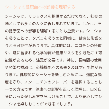
フレーバートレンドをリードするブランド
シーシャの健康面への影響を理解する
インフルエンサーが注目するフレーバー
シーシャは、リラックスを提供するだけでなく、社交の
次世代のシーシャフレーバー予測
場としても多くの人々に親しまれています。しかし、そ
フレーバートレンドの変遷と未来
の健康面への影響を理解することも重要です。シーシャ
東京のシーシャ体験を充実させるためのガイド
を吸うことは、タバコを吸うのと同様に、健康に影響を
最高のシーシャ体験をするためのティップ
与える可能性があります。具体的には、ニコチンの摂取
ス
や、煙に含まれる化学物質が健康リスクを引き起こす可
東京でのシーシャ文化イベント情報
能性があるため、注意が必要です。特に、長時間の使用
地元で愛されるシーシャバーの紹介
や頻繁な摂取は、心肺機能への影響を及ぼす可能性があ
シーシャ仲間と楽しむ方法
ります。健康的にシーシャを楽しむためには、適度な頻
度を守り、ノンニコチンのフレーバーを選択することも
シーシャのあるライフスタイルの提案
一つの方法です。健康への影響を正しく理解し、自分自
東京でのシーシャナイトの楽しみ方
身に合った楽しみ方を見つけることで、より安心してシ
ーシャを楽しむことができるでしょう。