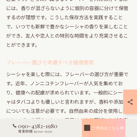
には、香りが混ざらないように個別の容器に分けて保管
するのが理想です。こうした保存方法を実践すること
で、いつでも新鮮で豊かなシーシャの香りを楽しむこと
ができ、友人や恋人との特別な時間をより充実させるこ
とができます。
フレーバー選びで考慮すべき健康要素
シーシャを楽しむ際には、フレーバーの選び方が重要で
す。近年、ノンニコチンフレーバーが人気を集めてお
り、健康への配慮が求められています。一般的にシーシ
ャはタバコよりも優しいと言われますが、香料や添加物
についても注意が必要です。自然由来の成分を使用した
フレーバーを選ぶことで、健康リスクを軽減しながら楽
090-4382-1980
しむことができます。また、フレーバーを選ぶ際は、表
ご予約はこちら
営業時間 19:00~5:00