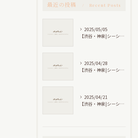
最近の投稿
Recent Posts
2025/05/05
【渋谷・神泉|シーシャ】誰かと話したくなる夜は、落ち着いた空間が人を素直にする場所へ。
2025/04/28
【渋谷・神泉|シーシャ】春を感じるフレーバーを楽しもう！桜やフルーツを使ったシーシャのお勧め組み合わせ！
2025/04/21
【渋谷・神泉|シーシャ】◯◯の夜にのみ蒸留されるスペイン産のお酒〝ALKKEMIST（アルケミスト）〟をご紹介！